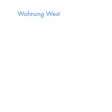
Wohnung West
*Blau = frei
Rot = belegt
Anfrage